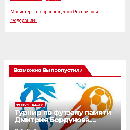
Министерство просвещения Российской
Федерации"
Возможно Вы пропустили
ФУТБОЛ
ШКОЛА
Турнир по футзалу памяти
Дмитрия Бордунова.
Юноши — 2012-2013 г.р.