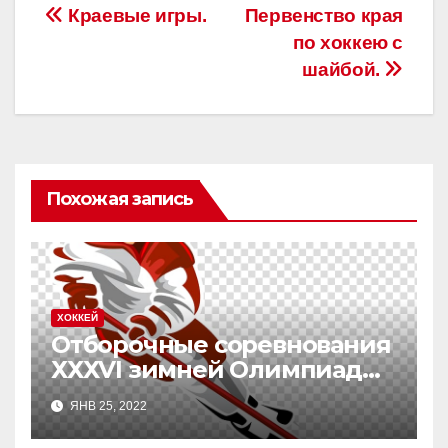
Навигация
Краевые игры.
Первенство края
по хоккею с
по
шайбой.
записям
Похожая запись
ХОККЕЙ
Отборочные соревнования
ХХХVI зимней Олимпиады
сельских спортсменов
ЯНВ 25, 2022
Алтайского края по хоккею.