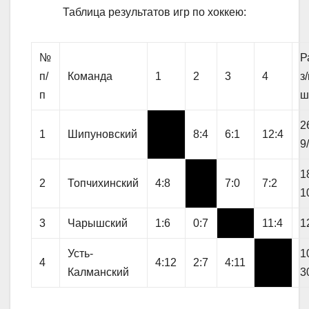
Таблица результатов игр по хоккею:
№
Р
п/
Команда
1
2
3
4
з
п
ш
2
1
Шипуновский
8:4
6:1
12:4
9
1
2
Топчихинский
4:8
7:0
7:2
1
3
Чарышский
1:6
0:7
11:4
1
Усть-
1
4
4:12
2:7
4:11
Калманский
3