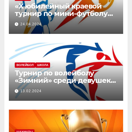
«Х юбилейный краевой
турнир по мини-футболу
среди мужских команд,
24.04.2024
посвященный памяти Ю.В.
Юдич»
ВОЛЕЙБОЛ
ШКОЛА
Турнир по волейболу
«Зимний» среди девушек
2008-2010 г.р.
13.02.2024
ШАХМАТЫ