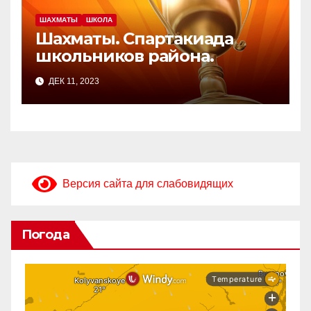
ШАХМАТЫ
ШКОЛА
Шахматы. Спартакиада
школьников района.
ДЕК 11, 2023
Версия сайта для слабовидящих
Погода