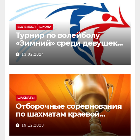
ВОЛЕЙБОЛ
ШКОЛА
Турнир по волейболу
«Зимний» среди девушек
2008-2010 г.р.
13.02.2024
ШАХМАТЫ
Отборочные соревнования
по шахматам краевой
зимней Олимпиады.
19.12.2023