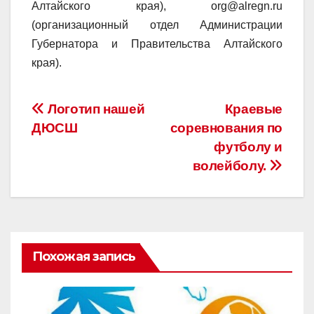
Алтайского края), org@alregn.ru
(организационный отдел Администрации
Губернатора и Правительства Алтайского
края).
Навигация
Логотип нашей
Краевые
ДЮСШ
соревнования по
по
футболу и
записям
волейболу.
Похожая запись