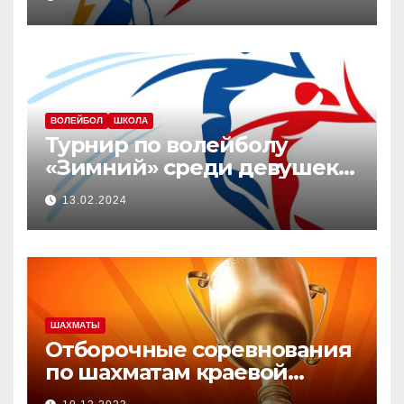
посвященный памяти Ю.В.
Юдич»
ВОЛЕЙБОЛ
ШКОЛА
Турнир по волейболу
«Зимний» среди девушек
2008-2010 г.р.
13.02.2024
ШАХМАТЫ
Отборочные соревнования
по шахматам краевой
зимней Олимпиады.