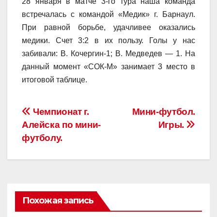
28 января в матче 3-го тура наша команда
встречалась с командой «Медик» г. Барнаул.
При равной борьбе, удачливее оказались
медики. Счет 3:2 в их пользу. Голы у нас
забивали: В. Кочергин-1; В. Медведев — 1. На
данный момент «СОК-М» занимает 3 место в
итоговой таблице.
Навигация
Чемпионат г.
Мини-футбол.
Алейска по мини-
Игры.
по
футболу.
записям
Похожая запись