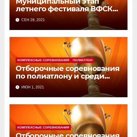
Муниципальный этап
летнего фестиваля ВФСК
«ГТО» среди обучающихся
СЕН 28, 2021
ОУ.
КОМПЛЕКСНЫЕ СОРЕВНОВАНИЯ
ПОЛИАТЛОН
Отборочные соревнования
по полиатлону и среди
спортивных семей XLII
ИЮН 1, 2021
летней Олимпиады
сельских спортсменов
Алтайского края.
КОМПЛЕКСНЫЕ СОРЕВНОВАНИЯ
Отборочные соревнования