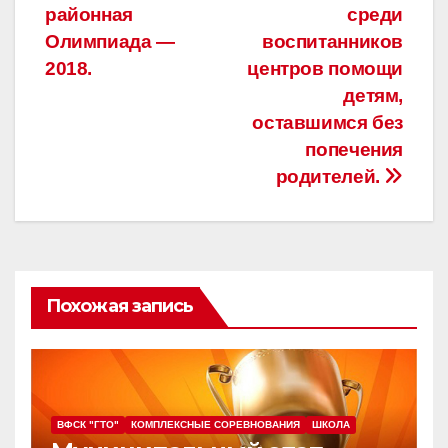
районная
среди
по
Олимпиада —
воспитанников
записям
2018.
центров помощи
детям,
оставшимся без
попечения
родителей.
Похожая запись
ВФСК "ГТО"
КОМПЛЕКСНЫЕ СОРЕВНОВАНИЯ
ШКОЛА