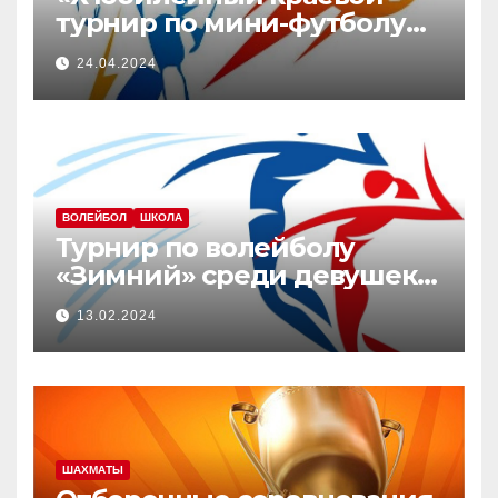
турнир по мини-футболу
среди мужских команд,
24.04.2024
посвященный памяти Ю.В.
Юдич»
ВОЛЕЙБОЛ
ШКОЛА
Турнир по волейболу
«Зимний» среди девушек
2008-2010 г.р.
13.02.2024
ШАХМАТЫ