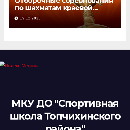
Отборочные соревнования
по шахматам краевой
зимней Олимпиады.
19.12.2023
МКУ ДО "Спортивная
школа Топчихинского
района"