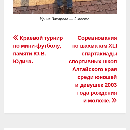
Ирина Захарова — 2 место.
Навигация
Краевой турнир
Соревнования
по мини-футболу,
по шахматам XLI
по
памяти Ю.В.
спартакиады
записям
Юдича.
спортивных школ
Алтайского края
среди юношей
и девушек 2003
года рождения
и моложе.