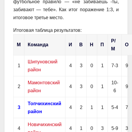
футбольное правило — «не забиваешь -ты,
забивают — тебе». Как итог поражение 1:3, и
итоговое третье место.
Итоговая таблица результатов:
Р/
М
Команда
И
В
Н
П
О
М
Шипуновский
1
4
3
0
1
7-3
9
район
Мамонтовский
10-
2
4
3
0
1
9
район
6
Топчихинский
3
4
2
1
1
5-4
7
район
Новичихинский
4
4
1
0
3
5-9
3