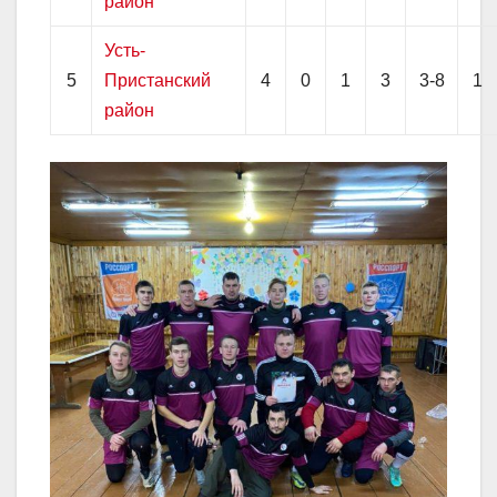
район
Усть-
5
Пристанский
4
0
1
3
3-8
1
район