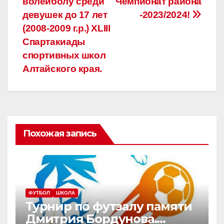
волейболу среди
Чемпионат района
записям
девушек до 17 лет
-2023/2024!
(2008-2009 г.р.) XLIII
Спартакиады
спортивных школ
Алтайского края.
Похожая запись
ФУТБОЛ
ШКОЛА
Турнир по футзалу памяти
Дмитрия Бордунова.