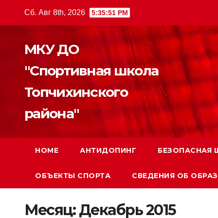
Перейти
Сб. Авг 8th, 2026
5:35:52 PM
к
содержимому
МКУ ДО
"Спортивная школа
Топчихинского
района"
HOME
АНТИДОПИНГ
БЕЗОПАСНАЯ 
ОБЪЕКТЫ СПОРТА
СВЕДЕНИЯ ОБ ОБРА
Месяц:
Декабрь 2015