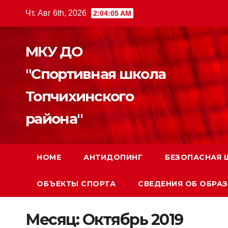
Перейти
Чт. Авг 6th, 2026
2:04:06 AM
к
содержимому
МКУ ДО
"Спортивная школа
Топчихинского
района"
HOME
АНТИДОПИНГ
БЕЗОПАСНАЯ 
ОБЪЕКТЫ СПОРТА
СВЕДЕНИЯ ОБ ОБРА
Месяц:
Октябрь 2019