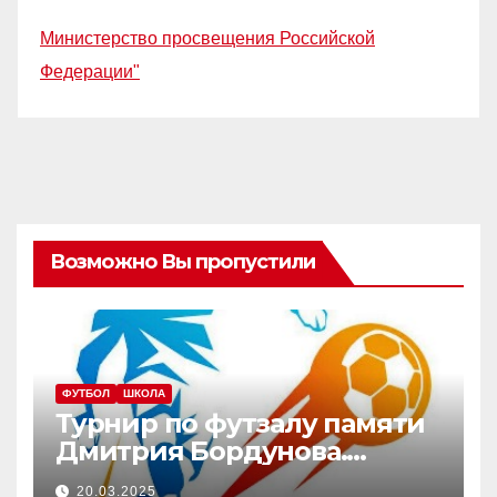
Министерство просвещения Российской
Федерации"
Возможно Вы пропустили
ФУТБОЛ
ШКОЛА
Турнир по футзалу памяти
Дмитрия Бордунова.
Юноши — 2012-2013 г.р.
20.03.2025