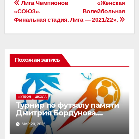
Навигация
Лига Чемпионов
«Женская
«СОЮЗ».
Волейбольная
по
Финальная стадия.
Лига — 2021/22».
записям
Похожая запись
ФУТБОЛ
ШКОЛА
Турнир по футзалу памяти
Дмитрия Бордунова.
Юноши — 2012-2013 г.р.
МАР 20, 2025