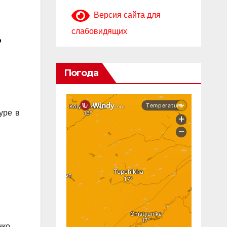
Версия сайта для
.
слабовидящих
Погода
уре в
нко,