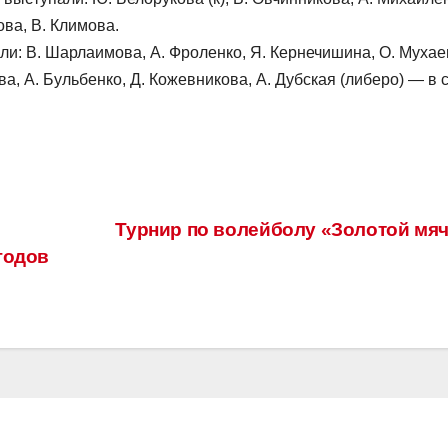
ова, В. Климова.
и: В. Шарлаимова, А. Фроленко, Я. Кернечишина, О. Мухаев
а, А. Бульбенко, Д. Кожевникова, А. Дубская (либеро) — в 
Турнир по волейболу «Золотой мя
годов