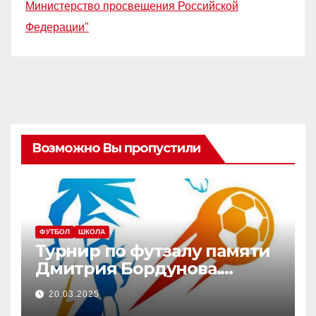
Министерство просвещения Российской
Федерации"
Возможно Вы пропустили
ФУТБОЛ
ШКОЛА
Турнир по футзалу памяти
Дмитрия Бордунова.
Юноши — 2012-2013 г.р.
20.03.2025