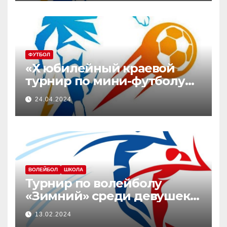
ФУТБОЛ
«Х юбилейный краевой
турнир по мини-футболу
среди мужских команд,
24.04.2024
посвященный памяти Ю.В.
Юдич»
ВОЛЕЙБОЛ
ШКОЛА
Турнир по волейболу
«Зимний» среди девушек
2008-2010 г.р.
13.02.2024